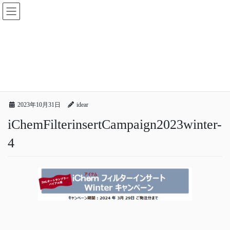
コ
ナ
ン
ビ
テ
ゲ
ン
ー
メディア
ツ
シ
へ
ョ
ス
ン
HOME
メディア
iChemFilterinsertCampaign2023winter-4
キ
に
ッ
移
プ
動
2023年10月31日
idear
iChemFilterinsertCampaign2023winter-
4