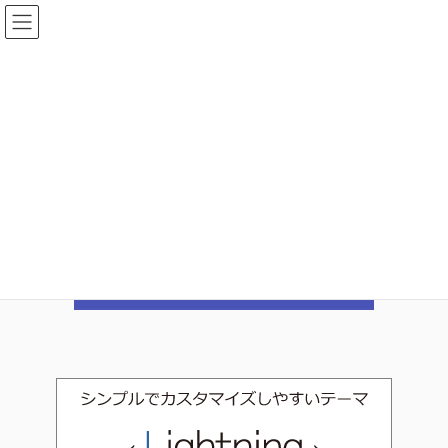
コ
ナ
ン
ビ
テ
ゲ
ン
ー
iFS_4
ツ
シ
へ
ョ
ス
ン
HOME
ポンプ＆バルブPC制御ソフトウェア＜新製品＞
iFS_4
キ
に
ッ
移
プ
動