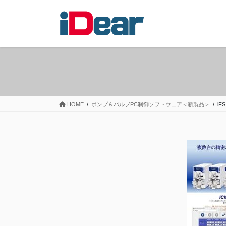
コ
ナ
ン
ビ
テ
ゲ
ン
ー
ツ
シ
へ
ョ
ス
ン
キ
に
ッ
移
HOME
ポンプ＆バルブPC制御ソフトウェア＜新製品＞
iFS
プ
動