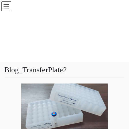
コ
ナ
ン
ビ
テ
ゲ
ン
ー
投稿
ツ
シ
へ
ョ
ス
ン
HOME
iDearバイアルホルダー 48＆54holes
Blog_TransferPlate2
キ
に
ッ
移
プ
動
2023年2月27日
idear
Blog_TransferPlate2