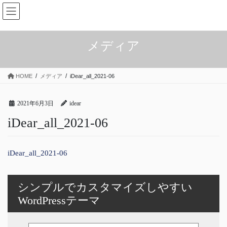
コ
ナ
ン
ビ
テ
ゲ
ン
ー
メディア
ツ
シ
へ
ョ
ス
ン
HOME
メディア
iDear_all_2021-06
キ
に
ッ
移
プ
動
2021年6月3日
idear
iDear_all_2021-06
iDear_all_2021-06
シンプルでカスタマイズしやすい
WordPressテーマ