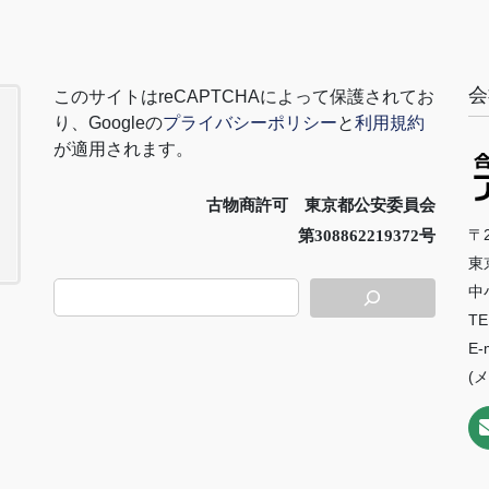
会
このサイトは
reCAPTCHA
によって保護されてお
り、
Google
の
プライバシーポリシー
と
利用規約
が適用されます。
古物商許可 東京都公安委員会
〒2
第308862219372号
東
中
TE
E-
(