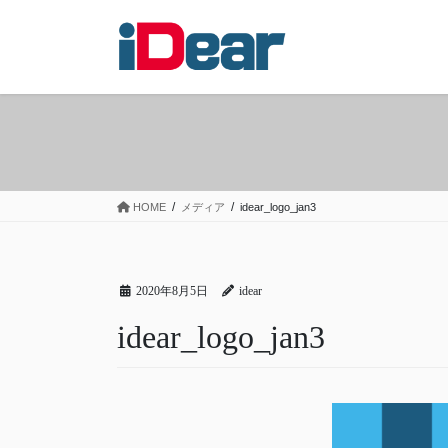
コ
ナ
ン
ビ
テ
ゲ
ン
ー
ツ
シ
へ
ョ
ス
ン
キ
に
ッ
移
HOME
メディア
idear_logo_jan3
プ
動
2020年8月5日
idear
idear_logo_jan3