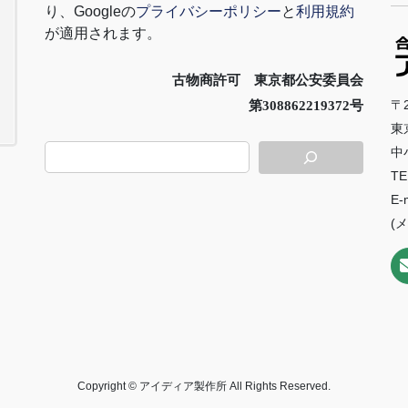
り、
Google
の
プライバシーポリシー
と
利用規約
が適用されます。
古物商許可 東京都公安委員会
〒2
第308862219372号
東
中
TE
E-
(
Copyright © アイディア製作所 All Rights Reserved.