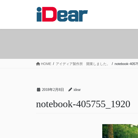
コ
ナ
ン
ビ
テ
ゲ
ン
ー
ツ
シ
へ
ョ
ス
ン
キ
に
ッ
移
HOME
アイディア製作所 開業しました。
notebook-4057
プ
動
2018年2月8日
idear
notebook-405755_1920