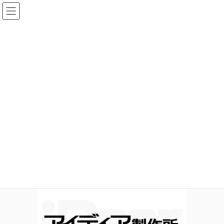
コ
ナ
ン
ビ
テ
ゲ
ン
ー
投稿
ツ
シ
へ
ョ
ス
ン
HOME
アイディア製作所 開業しました。
TopContents.fw_r46_c82
キ
に
ッ
移
プ
動
2020年8月28日
idear
TopContents.fw_r46_c82