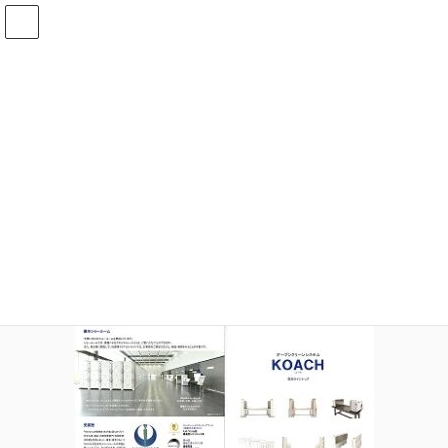
コ
ナ
ン
ビ
テ
ゲ
ン
ー
メディア
ツ
シ
へ
ョ
ス
ン
HOME
メディア
OpenCreanSystemKOACH_iDear_thum
キ
に
ッ
移
プ
動
2022年4月11日
idear
OpenCreanSystemKOACH_iDear_thu
m