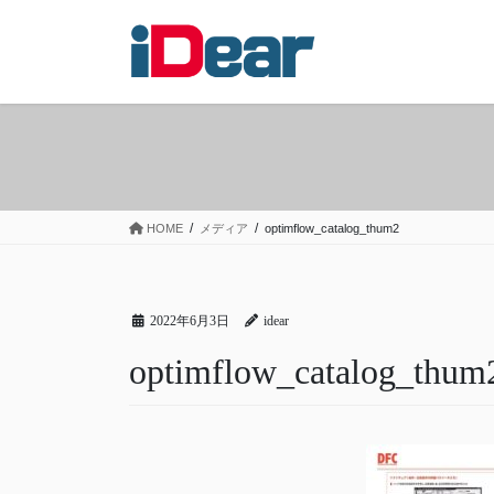
コ
ナ
ン
ビ
テ
ゲ
ン
ー
ツ
シ
へ
ョ
ス
ン
キ
に
ッ
移
HOME
メディア
optimflow_catalog_thum2
プ
動
2022年6月3日
idear
optimflow_catalog_thum