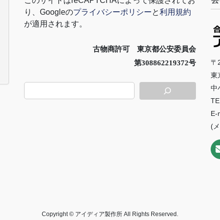
このサイトは
reCAPTCHA
によって保護されてお
り、
Google
の
プライバシーポリシー
と
利用規約
が適用されます。
古物商許可 東京都公安委員会
〒2
第308862219372号
東
中
TE
E-
(
Copyright © アイディア製作所 All Rights Reserved.