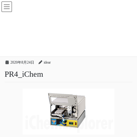
コ
ナ
ン
ビ
テ
ゲ
ン
ー
メディア
ツ
シ
へ
ョ
ス
ン
HOME
メディア
PR4_iChem
キ
に
ッ
移
プ
動
2020年8月24日
idear
PR4_iChem