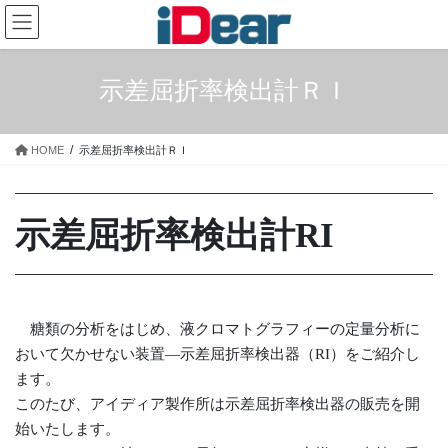
コ
ナ
ン
ビ
テ
ゲ
ン
ー
示差屈折率検出計ＲＩ
ツ
シ
へ
ョ
ス
ン
HOME
示差屈折率検出計ＲＩ
キ
に
ッ
移
プ
動
示差屈折率検出計RI
糖類の分析をはじめ、液クロマトグラフィーの定量分析に
おいて欠かせない装置―示差屈折率検出器（RI）をご紹介し
ます。
このたび、アイディア製作所は示差屈折率検出器の販売を開
始いたします。