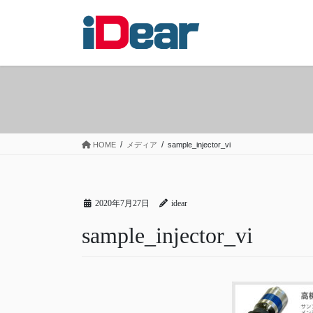
コ
ナ
ン
ビ
テ
ゲ
ン
ー
ツ
シ
へ
ョ
ス
ン
キ
に
ッ
移
HOME
メディア
sample_injector_vi
プ
動
2020年7月27日
idear
sample_injector_vi