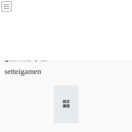
コ
ナ
ン
ビ
テ
ゲ
ン
ー
メディア
ツ
シ
へ
ョ
ス
ン
HOME
メディア
setteigamen
キ
に
ッ
移
プ
動
2020年8月6日
idear
setteigamen