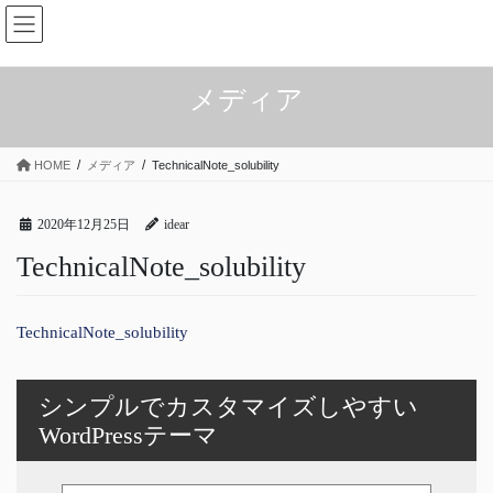
コ
ナ
ン
ビ
テ
ゲ
ン
ー
メディア
ツ
シ
へ
ョ
ス
ン
HOME
メディア
TechnicalNote_solubility
キ
に
ッ
移
プ
動
2020年12月25日
idear
TechnicalNote_solubility
TechnicalNote_solubility
シンプルでカスタマイズしやすい
WordPressテーマ