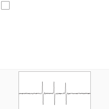
コ
ナ
ン
ビ
テ
ゲ
ン
ー
メディア
ツ
シ
へ
ョ
ス
ン
HOME
メディア
TMPD_ex1
キ
に
ッ
移
プ
動
2020年4月18日
idear
TMPD_ex1