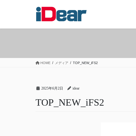
コ
ナ
ン
ビ
テ
ゲ
ン
ー
ツ
シ
へ
ョ
ス
ン
キ
に
ッ
移
HOME
メディア
TOP_NEW_iFS2
プ
動
2025年6月2日
idear
TOP_NEW_iFS2