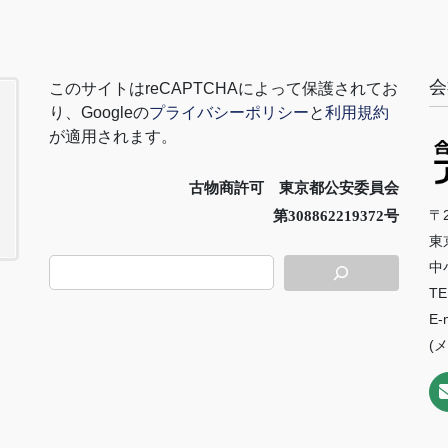
会
このサイトは
reCAPTCHA
によって保護されてお
り、
Google
の
プライバシーポリシー
と
利用規約
が適用されます。
古物商許可 東京都公安委員会
〒2
第308862219372号
東
中
TE
E-
(