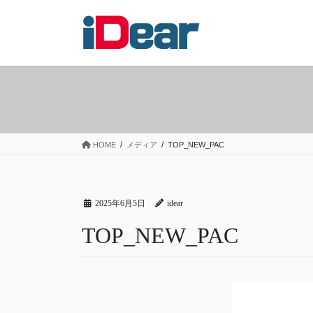
コ
ナ
ン
ビ
テ
ゲ
ン
ー
ツ
シ
へ
ョ
ス
ン
キ
に
ッ
移
HOME
メディア
TOP_NEW_PAC
プ
動
2025年6月5日
idear
TOP_NEW_PAC