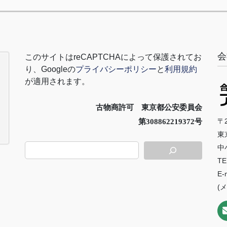
会
このサイトは
reCAPTCHA
によって保護されてお
り、
Google
の
プライバシーポリシー
と
利用規約
が適用されます。
古物商許可 東京都公安委員会
〒2
第308862219372号
東
中
TE
E-
(