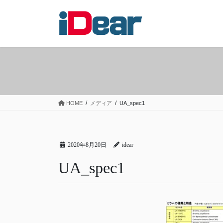
コ
ナ
ン
ビ
テ
ゲ
ン
ー
ツ
シ
へ
ョ
ス
ン
キ
に
ッ
移
HOME
メディア
UA_spec1
プ
動
2020年8月20日
idear
UA_spec1