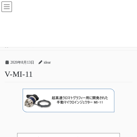
コ
ナ
ン
ビ
テ
ゲ
ン
ー
メディア
ツ
シ
へ
ョ
ス
ン
HOME
メディア
V-MI-11
キ
に
ッ
移
プ
動
2020年8月13日
idear
V-MI-11