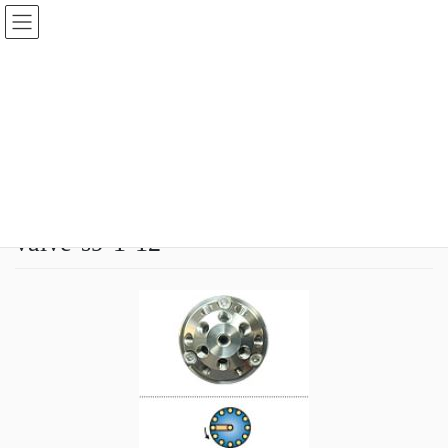
コ
ナ
ン
ビ
テ
ゲ
ン
ー
メディア
ツ
シ
へ
ョ
ス
ン
HOME
メディア
valve-s9-1-12
キ
に
ッ
移
プ
動
2020年8月24日
idear
valve-s9-1-12