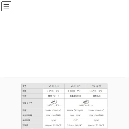
コ
ナ
ン
ビ
テ
ゲ
ン
ー
メディア
ツ
シ
へ
ョ
ス
ン
HOME
メディア
valve_VA-11_spec6
キ
に
ッ
移
プ
動
2020年7月27日
idear
valve_VA-11_spec6