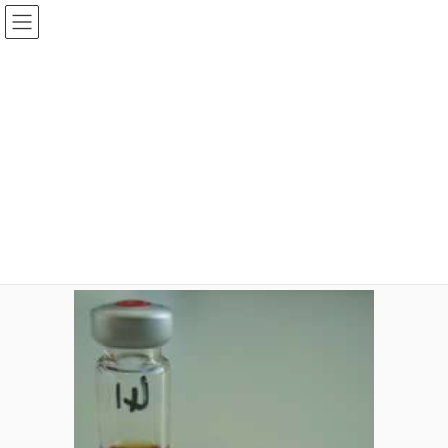
コ
ナ
ン
ビ
テ
ゲ
ン
ー
メディア
ツ
シ
へ
ョ
ス
ン
HOME
メディア
vial-pencil
キ
に
ッ
移
プ
動
2020年3月13日
idear
vial-pencil