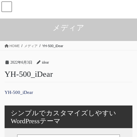
コ
ナ
ン
ビ
テ
ゲ
ン
ー
メディア
ツ
シ
へ
ョ
ス
ン
HOME
メディア
YH-500_iDear
キ
に
ッ
移
プ
動
2022年6月3日
idear
YH-500_iDear
YH-500_iDear
シンプルでカスタマイズしやすい
WordPressテーマ